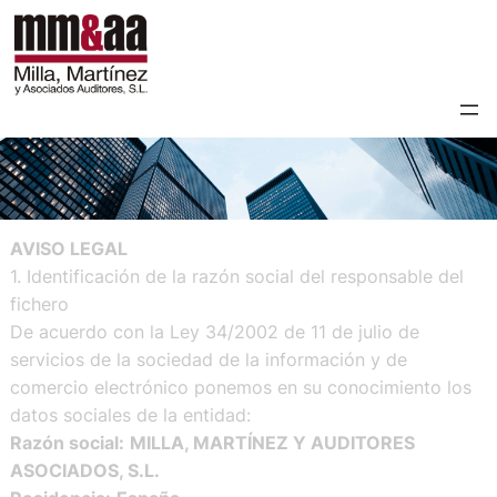
AVISO LEGAL
1. Identificación de la razón social del responsable del
fichero
De acuerdo con la Ley 34/2002 de 11 de julio de
servicios de la sociedad de la información y de
comercio electrónico ponemos en su conocimiento los
datos sociales de la entidad:
Razón social:
MILLA, MARTÍNEZ Y AUDITORES
ASOCIADOS, S.L.