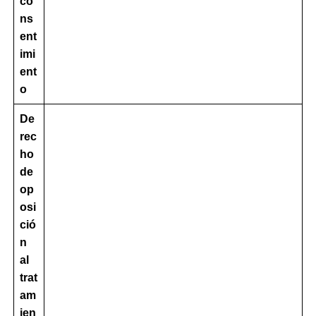
co
ns
ent
imi
ent
o
De
rec
ho
de
op
osi
ció
n
al
trat
am
ien