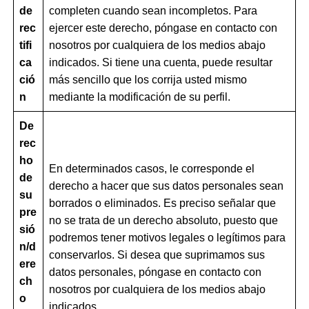
de
completen cuando sean incompletos. Para
rec
ejercer este derecho, póngase en contacto con
tifi
nosotros por cualquiera de los medios abajo
ca
indicados. Si tiene una cuenta, puede resultar
ció
más sencillo que los corrija usted mismo
n
mediante la modificación de su perfil.
De
rec
ho
En determinados casos, le corresponde el
de
derecho a hacer que sus datos personales sean
su
borrados o eliminados. Es preciso señalar que
pre
no se trata de un derecho absoluto, puesto que
sió
podremos tener motivos legales o legítimos para
n/d
conservarlos. Si desea que suprimamos sus
ere
datos personales, póngase en contacto con
ch
nosotros por cualquiera de los medios abajo
o
indicados.