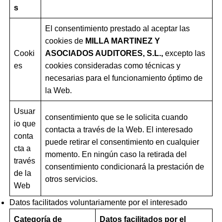
s
El consentimiento prestado al aceptar las
cookies de
MILLA MARTINEZ Y
Cooki
ASOCIADOS AUDITORES, S.L.
,
excepto las
es
cookies consideradas como
técnicas y
necesarias para el funcionamiento óptimo de
la Web.
Usuar
consentimiento que se le solicita cuando
io que
contacta a través de la Web. El interesado
conta
puede retirar el consentimiento en cualquier
cta a
momento. En ningún caso la retirada del
través
consentimiento condicionará la prestación de
de la
otros servicios.
Web
Datos facilitados voluntariamente por el interesado
Categoría de
Datos facilitados por el