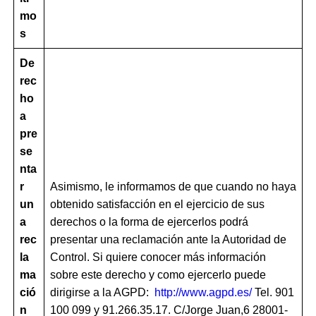
mo
s
De
rec
ho
a
pre
se
nta
r
Asimismo, le informamos de que cuando no haya
un
obtenido satisfacción en el ejercicio de sus
a
derechos o la forma de ejercerlos podrá
rec
presentar una reclamación ante la Autoridad de
la
Control. Si quiere conocer más información
ma
sobre este derecho y como ejercerlo puede
ció
dirigirse a la AGPD:
http://www.agpd.es/
Tel. 901
n
100 099 y 91.266.35.17. C/Jorge Juan,6 28001-