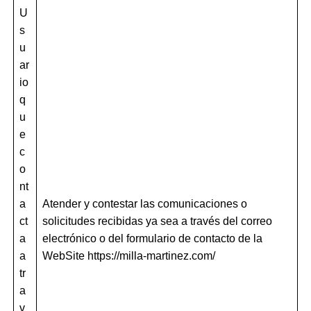
U
s
u
ar
io
q
u
e
c
o
nt
a
Atender y contestar las comunicaciones o
ct
solicitudes recibidas ya sea a través del correo
a
electrónico o del formulario de contacto de la
a
WebSite https://milla-martinez.com/
tr
a
v