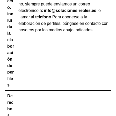
ect
no, siempre puede enviarnos un correo
o,
electrónico a:
info@soluciones-reales.es
o
inc
llamar al
telefono
Para oponerse a la
lui
elaboración de perfiles, póngase en contacto con
da
nosotros por los medios abajo indicados.
la
ela
bor
aci
ón
de
per
file
s
De
rec
ho
a